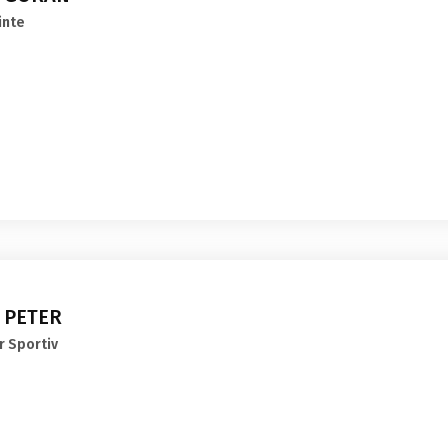
inte
I PETER
r Sportiv