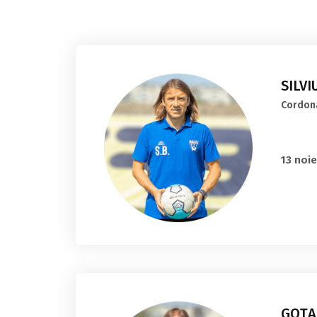
SILV
Cordon
13 noi
GOŢA