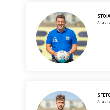
STOI
Antreno
SFET
Antreno